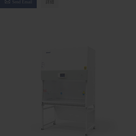

Send Email
詳細