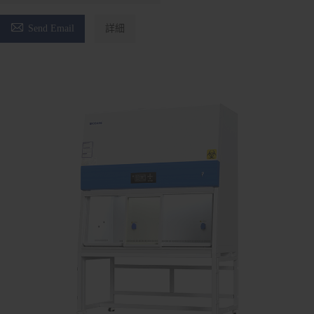

Send Email
詳細