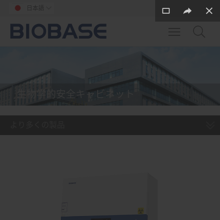
日本語

Toggle main m
生物学的安全キャビネット
より多くの製品