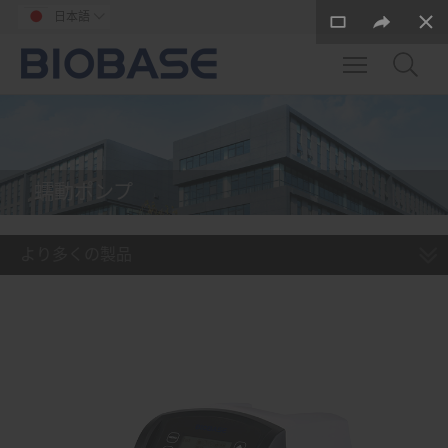
日本語

Toggle main m
蠕動ポンプ
より多くの製品