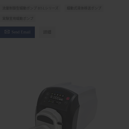
流量制御型蠕動ポンプ BT-Lシリーズ
蠕動式液体移送ポンプ
実験室用蠕動ポンプ

Send Email
詳細