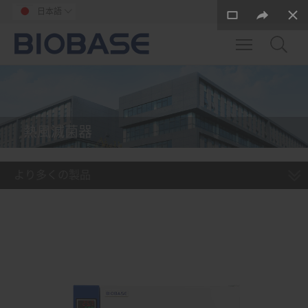
日本語

Toggle main m
熱風滅菌器
より多くの製品