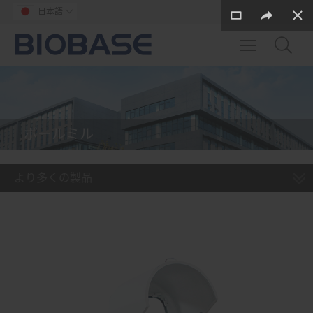
日本語

Toggle main m
ボールミル
より多くの製品