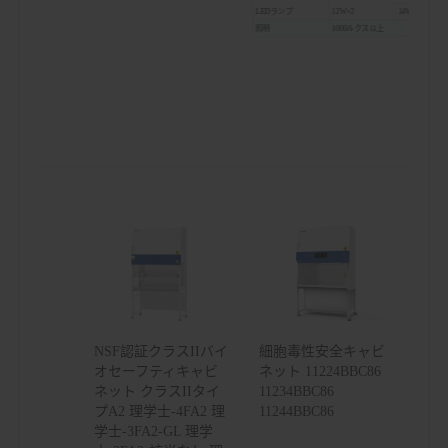
LEDランプ
12W×2
14W×2
照明
1000ルクス以上
消費
1300W
1300W
防水ソケット
2、2つのコンセントの合計負荷：5
LCDディスプレイ：排気フィル
画面
UVランプの稼働時間、流入速度
システム稼働時間など。
制御システム
マイクロプロセッサ
エアフローシステム
空気循環0%、空気排気100%
視覚および聴覚アラ
異常な気流速度、フィルター交換
ーム
ー圧力上昇アラーム、異常な電源
作業ゾーン：304ステンレス鋼
材料
本体：抗菌粉体塗装を施した冷間
作業面の高さ
770mm（カスタマイズ可能）
キャスター
フットマスターキャスター
電源
AC220V、50/60Hz；110V、60Hz
LEDランプ2個、UVランプ2個
標準付属品
ブ、防水ソケット2個、排気ブロ
オプションアクセサ
水道・ガス栓、電動高さ調節式ベ
リー
総重量
275kg; 58kg
320kg; 63kg
NSF認証クラスIIバイ
細胞毒性安全キャビ
パ
1230×990×1840mm
1430×990×184
ッ
本体排気ブロ
オセーフティキャビ
ネット 11224BBC86
ケ
ワー（幅×奥行
ー
×高さ）
ネット クラスIIタイ
11234BBC86
930×800×700mm
930×860×740m
ジ
プA2 理学士-4FA2 理
11244BBC86
学士-3FA2-GL 理学