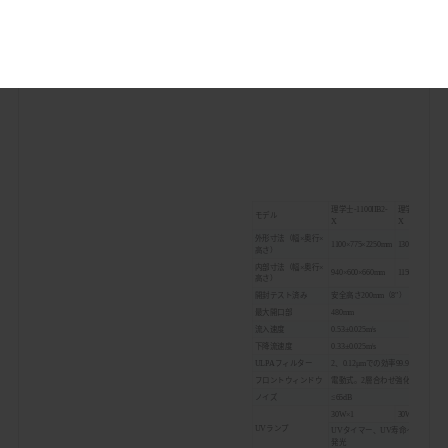
理学士-1100IIB2-
理学士-1300IIB
モデル
X
X
外形寸法（幅×奥行×
1100×775×2250mm
1300×775×225
高さ）
内部寸法（幅×奥行×
940×600×660mm
1150×600×660
高さ）
開封テスト済み
安全高さ200mm（8"）
最大開口部
480mm
流入速度
0.53±0.025m/s
下降流速度
0.33±0.025m/s
ULPAフィルター
2、0.12μmでの効率99.9995
フロントウィンドウ
電動式。2層合わせ強化ガラス（厚
ノイズ
≤65dB
30W×1
30W×1
UVランプ
UVタイマー、UV寿命インジケー
発光