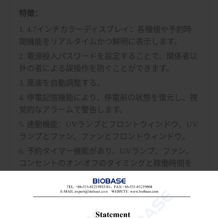
特徴：
1. 4.7インチカラーディスプレイ：各種値や予約時
間機能をリアルタイムかつ鮮明に表示します。
2. 電源投入パスワードを設定することで、関係者以
外の者による誤操作を防ぐことができます。
3. 風速を自動調整する。
4. 停電記憶機能により、停電前の状態を復元し、視
覚的なアラームで警告します。
5. 連動機能：UVランプとフロントウィンドウ、UV
ランプとファン、ファンとフロントウィンドウ。
6. 予約タイマー機能があり、UVランプ、ファン、
コンセントのオン/オフのタイミングと稼働時間を
自動的に設定できます。
7. 操作エリアの後部には、紙くずが空気ダクト内部
に入り込むのを防ぐための防塵構造が備えられてい
ます。