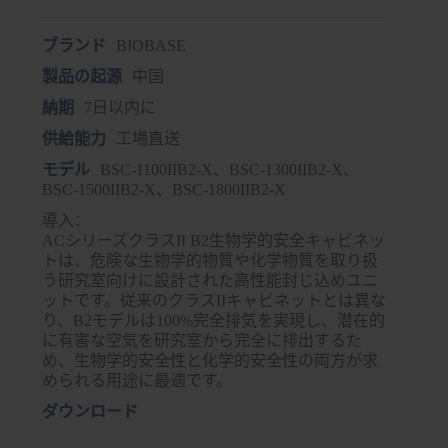
ブランド
BIOBASE
製品の起源
中国
納期
7日以内に
供給能力
工場直送
モデル
BSC-1100IIB2-X、BSC-1300IIB2-X、
BSC-1500IIB2-X、BSC-1800IIB2-X
導入：
ACシリーズクラスII B2生物学的安全キャビネッ
トは、危険な生物学的物質や化学物質を取り扱
う研究室向けに設計された高性能封じ込めユニ
ットです。従来のクラスIIキャビネットとは異な
り、B2モデルは100%完全排気を実現し、潜在的
に有害な空気を研究室から完全に排出するた
め、生物学的安全性と化学的安全性の両方が求
められる用途に最適です。
ダウンロード