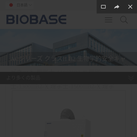
日本語

Toggle main m
ACシリーズ クラスII B2 生物学的安全キャ
ビネット 理学士-1100IIB2-X 理学
より多くの製品
士-1300IIB2-X 理学士-1500IIB2-X 理学
士-1800IIB2-X