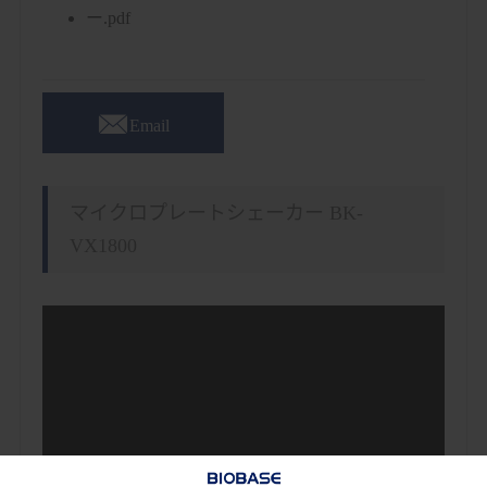
ー.pdf

Email
マイクロプレートシェーカー BK-
VX1800