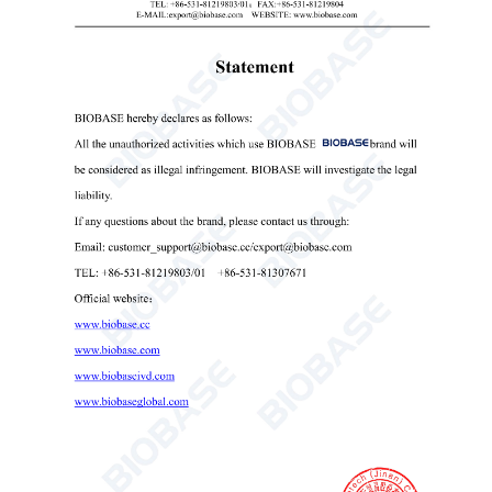
特徴：
1. トレイが開いていて、サンプルへのアクセスがよ
り便利になります。
2. 少量で、処理能力が高い。
3. 速度とタイマーの調整機能。
4. ブラシレスDCモーター。
技術仕様：
モデル
BK-VX1800