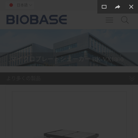
日本語

Toggle main m
マイクロプレートシェーカー BK-VX1800
より多くの製品