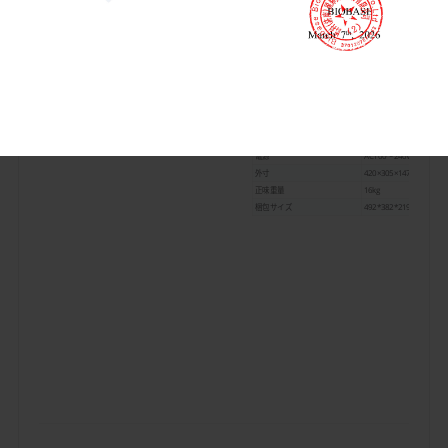
モータータイプ
DCモーター
揺れの振幅と種類
3mm、水平回転
ロータリーレンジ
200～1800rpm
プレートタイプ
エリサプレート、細胞培
タイミング範囲
0～100時間/連続
モジュール資料
スポンジ
コントロールタイプ
デジタル表示パネル、キ
周囲環境
5～40℃、80%RH
定格電力
20W
電源
AC100～240V、50/60Hz
外寸
420×305×147mm
正味重量
16kg
梱包サイズ
492*382*219