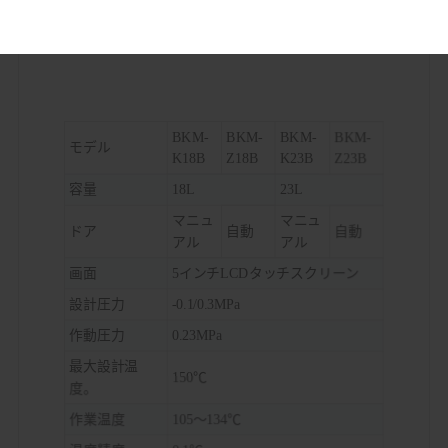
技術的パラメータ:
BKM-
BKM-
BKM-
BKM-
モデル
K18B
Z18B
K23B
Z23B
容量
18L
23L
マニュ
マニュ
ドア
自動
自動
アル
アル
画面
5インチLCDタッチスクリーン
設計圧力
-0.1/0.3MPa
作動圧力
0.23MPa
最大設計温
150℃
度。
作業温度
105～134℃