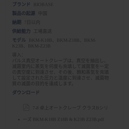
ブランド
BIOBASE
製品の起源
中国
納期
7日以内
供給能力
工場直送
モデル
BKM-K18B、BKM-Z18B、BKM-
K23B、BKM-Z23B
導入：
パルス真空オートクレーブは、真空を抽出し、
滅菌室内に蒸気を何度も充填して滅菌室を一定
の真空度に到達させ、その後、飽和蒸気を充填
して設定された圧力と温度に到達させ、滅菌物
質の滅菌の目的を達成します。
ダウンロード

7-8 卓上オートクレーブ クラスBシリ
ーズ BKM-K18B Z18B & K23B Z23B.pdf