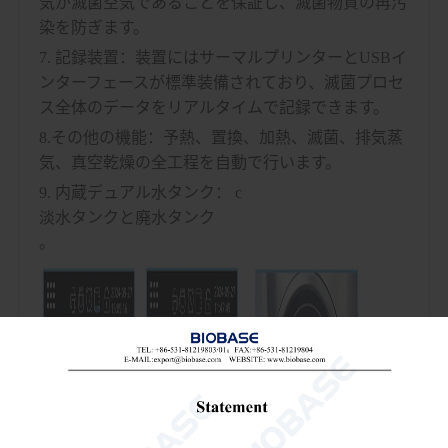
気が滅菌空気であることを保証し、滅菌物質の再汚
染を防ぎます。
7. 記録装置：装置にはサーマルプリンターとUSBイ
ンターフェースが標準装備されており、滅菌プロセ
ス全体のデータをリアルタイムで記録できます。
8.その他の機能：予熱、置換、加熱、滅菌、排気蒸
気、真空乾燥の全工程を自動で行います。
9. 内蔵デュアル水タンク：
c
淡水タンクと廃水タンク
。