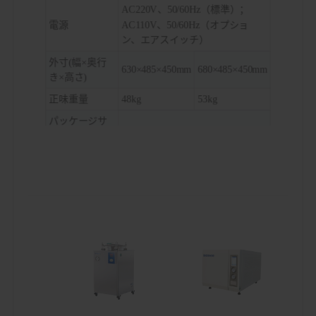
AC220V、50/60Hz（標準）；
電源
AC110V、50/60Hz（オプショ
ン、エアスイッチ）
外寸(幅×奥行
630×485×450mm
680×485×450mm
き×高さ)
正味重量
48kg
53kg
パッケージサ
イズ（幅×奥行
810×610×590mm
き×高さ）
総重量
64kg
65kg