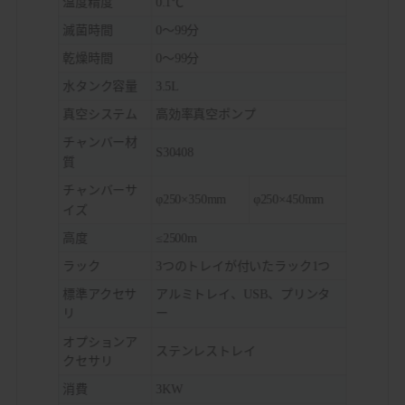
温度精度
0.1℃
滅菌時間
0～99分
乾燥時間
0～99分
水タンク容量
3.5L
真空システム
高効率真空ポンプ
チャンバー材
S30408
質
チャンバーサ
φ250×350mm
φ250×450mm
イズ
高度
≤2500m
ラック
3つのトレイが付いたラック1つ
標準アクセサ
アルミトレイ、USB、プリンタ
リ
ー
オプションア
ステンレストレイ
クセサリ
消費
3KW