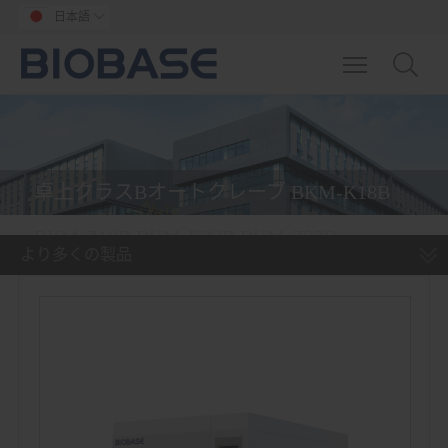
日本語

Toggle main m
卓上クラスBオートクレーブ BKM-K18B
BKM-Z18B BKM-K23B BKM-Z23B
より多くの製品