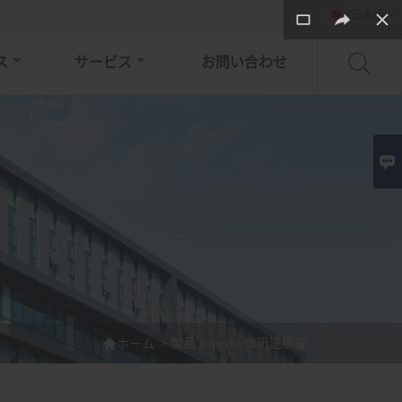
日本語

ス
サービス
お問い合わせ


>
製品
>
covid-19迅速検査
ホーム