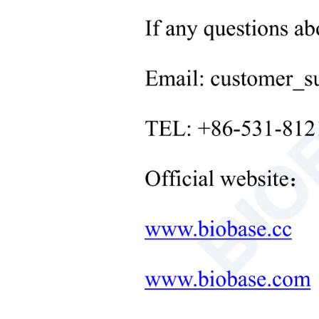
+
実験室用固体処理装置
+
実験室用温度制御装置
+
その他の実験器具
新製品
+
リハビリテーション製品
新生児ケア製品
医療診断および治療機器
実験室用家具のワンストップ
ソリューション
+
治療用機器
マイクロ波合成