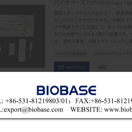
バイオベース COVID-19 Lgm /
医療スタッフのリスクは小さく、飛沫感染
たった10分しかかかりません。 特別なテ
ブや咽頭スワブと比較して、サンプルの影
または血漿サンプルを1滴だけ必要です。 
す。 便利で高速、大量スクリーニングに
COVID-19迅速検査
COVID-19ラピッド

Send Email
詳細
の価格を取得しますか？ できるだけ早く返信しま