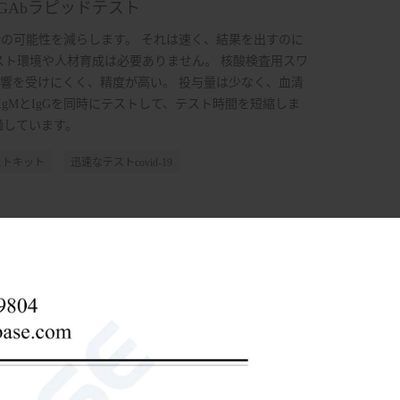
 lgGAbラピッドテスト
の可能性を減らします。 それは速く、結果を出すのに
スト環境や人材育成は必要ありません。 核酸検査用スワ
響を受けにくく、精度が高い。 投与量は少なく、血清
IgMとIgGを同時にテストして、テスト時間を短縮しま
適しています。
テストキット
迅速なテストcovid-19
す（12時間以内）