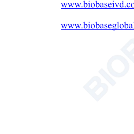
土壌・植物・種子計測機器ソ
リューション
浴槽/循環器
血球計算盤
全有機炭素分析装置
おすすめ商品
NSF認証クラスII
バイオセーフテ
ィキャビネット
理学士-2FA2-該
当なし 理学
もっと
士-2FA2-GL