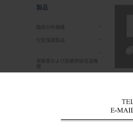
製品
+
臨床分析機器
+
空気保護製品
+
実験室および医療用極低温機
器
+
消毒・滅菌装置
+
実験室インキュベーター
最新
+
乾燥オーブン
+
遠心
+
実験室分析装置