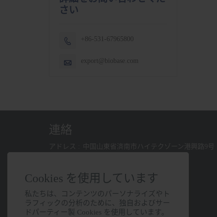
さい
+86-531-67965800

export@biobase.com

連絡
アドレス :
中国山東省済南市ハイテクゾーン港興路9号
メール :
export@biobase.com
Cookies を使用しています
電話 :
+86-531-67965800
私たちは、コンテンツのパーソナライズやト
ラフィックの分析のために、独自およびサー
ドパーティー製 Cookies を使用しています。