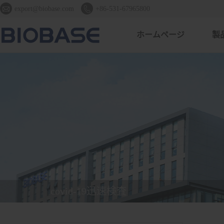


export@biobase.com
+86-531-67965800
ホームページ
製
covid-19迅速検査