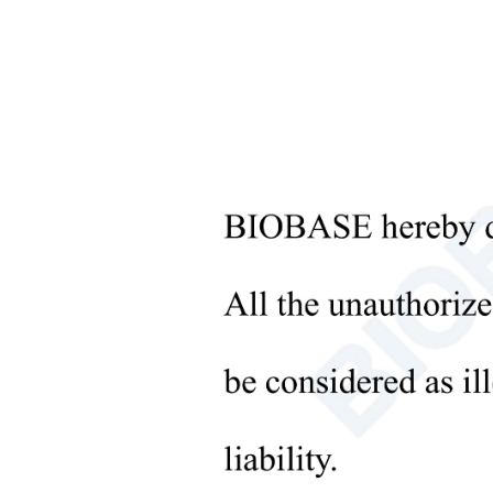
+
血液銀行機器
+
光学機器
+
病理検査室の機器
+
薬局機器
+
バイオサンプルの前処理
+
液体処理装置
提
+
分子生物学実験装置
+
微生物実験機器
+
医療機器
+
医療用消耗品